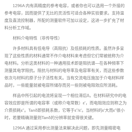
1296A 内有高精度的参考电容，或者你也可以选用一个外接的
参考电容，因而提供了无比的灵活性可适合各种实验要求。支持温
度及直流控制器，所配的测量软件可加以设定，这进一步扩充了材
料分析工作域。
材料介电特性（非传导性）
许多材料具有低电导（高阻抗）及低损耗的性质。虽然许多呈
现了这些性质的材料通常不作介电材料来考虑但它们常被统称为介
电材料。分析这类材料的一种通用技术即是阻抗谱—在各种频率下
测量其电学阻抗。阻抗与材料的电导率及电容率有关，而这些参数
依次与材料的原子分子活性有关。当有交流电压施加于介电材料样
品时，一些能量就被电容所储存而另一些则被电阻效应所消耗。
样品中所引起的电流将呈现一个相位滞后δ。在材料研究中的电
容效应即是所谓的电容率（或称介电常数）ε′，而电阻效应则称之为
介质损耗ε”。Tanδ即损耗系数，它等于ε”/ε′。当材料的ε′大而ε”很小
时，若要精确测量则Tanδ的分辨率就变得很关键。
1296A 通过采用参比测量法来解决此问题，即先测量精密电