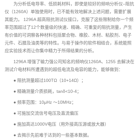
为分析低电导率、低损耗材料，即使是较好的频响分析仪–阻抗
仪（1260A）单独使用时，已不能有效地解决上述问题，需要扩展
其能力。 1296A 超高阻抗测试仪接口，克服了这些限制给你一个频
率范围超过了12个数量级的快速、精确、可重复的阻抗测量，产生
有价值的可洞察各种材料包括聚合物、橡胶、木材、粘胶剂、电子
元件、石腊及油类等的特性。与易于操作的软件相结合，系统能照
应实验技术而让你集中精力于所得结果的分析。
1296A 增强了输力强公司知名的频响仪1260A、1255 去解决在
测试介电材料所遭遇到的超低电流及电容的能力，能够做到：
● 阻抗测量超过100TΩ（10+14Ω）；
● 精确测量介质损耗，tanδ<10-4；
● 频率范围：10μHz ～10MHz；
● 可施加交流信号电压及直流偏压
● 施加高达1000V电压（用外接高压源或放大器）
● 去揭示先前难于达到的一些基本数据。