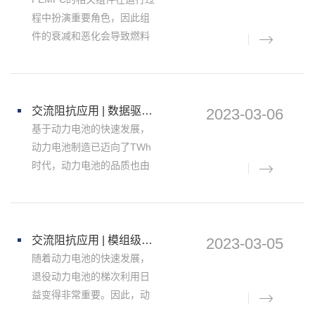
的性能。
程中扮演重要角色，因此组
件的衰减和恶化会导致燃料
电池性能的下降甚至失效。
大量研究针对PEMFC组份的
衰减研究，比如催化剂的衰
减，质子交换膜衰减，气体
交流阻抗应用 | 数据驱动机器学习模型对动力电池生产早期质量分类和寿命预测-电化学工作站/测试系统/恒电位仪
2023-03-06
扩散层的衰减等。但这些这
基于动力电池的快速发展，
动力电池制造已迈向了TWh
时代，动力电池的品质也由
ppm向ppb级别提升，因此准
确测定产品质量是锂离子电
池生产中的关键挑战之一。
由于锂离子电池体系非常复
交流阻抗应用 | 模组级别锂离子电池的健康状态(SoH)评估-电化学工作站/测试系统/恒电位仪
2023-03-05
杂，传统的质量控制措施如
随着动力电池的快速发展，
退役动力电池的梯次利用日
益变得非常重要。因此，动
力电池模组级别健康状态