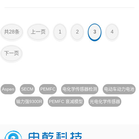
(SoH)的测试和分级成为模组
重组和二次利用的关键步
骤。电化学交流阻抗(EIS)作
为一种强大而有效的工具，
共28条
上一页
1
2
3
4
下一页
Aspen
SECM
PEMFC
电化学传感器检测
电动车动力电池
输力强9300R
PEMFC 衰减模型
光电化学传感器