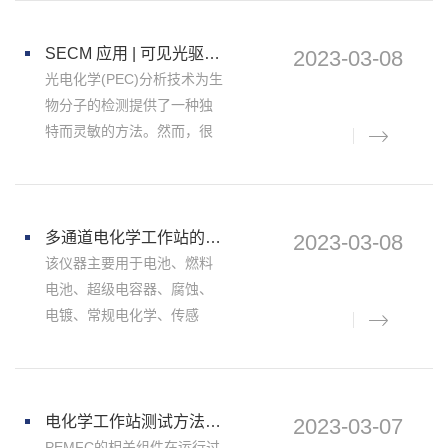
拟测试。而且对传统充/放电
测试而言，还有很多未知问
SECM 应用 | 可见光驱动的光电化学传感器检测多巴胺-电化学工作站/测试系统/恒电位仪
2023-03-08
题无法模拟，这就会导致动
光电化学(PEC)分析技术为生
力电池
物分子的检测提供了一种独
特而灵敏的方法。然而，很
多PEC传感的检测机理尚不
清晰，其中光活性材料作为
信号转换的关键，在传感器
的设计和构建中起着至关重
多通道电化学工作站的优点
2023-03-08
要的作用。在本研究中，基
该仪器主要用于电池、燃料
电池、超级电容器、腐蚀、
电镀、常规电化学、传感
器、等领域的研究。 通过测
试电池的循环伏安曲线，交
流阻抗谱，和恒电流充放电
曲线等测试，来计算出电池
电化学工作站测试方法系列之 | PEMFC 衰减模型及失效分析
2023-03-07
的容量和寿命，以评价电池
PEMFC的相关组件在运行过