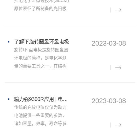
描电化学显微镜技术(SECM)
原位表征了所制备的光阳极
表面的光催化活性分布，并
通过逼近曲线计算一阶非均
匀电子转移速率常数(Keff)，
这也进一步揭示了改性光阳
了解下旋转圆盘环盘电极
2023-03-08
极在水氧化
旋转环-盘电极是旋转圆盘圆
环电极的简称，是电化学测
量的重要工具之一，其结构
是在圆盘的同一平面上放一
个同心圆环，盘与环电极之
间用绝缘材料隔离，盘电极
通常负载被研究的材料，环
输力强9300R应用 | 电动车动力电池实际工况模拟测试 (任意波形)-电化学工作站/测试系统/恒电位仪
2023-03-08
电极一般用铂或金制成。 产
传统的充放电仪仅仅为动力
品介
电池提供一些重要的参数，
诸如容量，效率，寿命等参
数，但无法进行动力电池在
电动车实际使用时的工况模