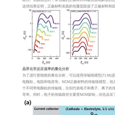
这些结果证明，正极材料表面的包覆层阻值了正极材料和
晶界化学反应速率的量化分析
为了进行更细致的量化分析，可以使用传输线模型(TLM
电颗粒，电阻和电容等。NCM正极材料的传输线模型，包
个不同带电颗粒的传输线，分别代表电子和离子。离子的传
导率。同时，电子的传输路径主要受NCM影响，但也反应