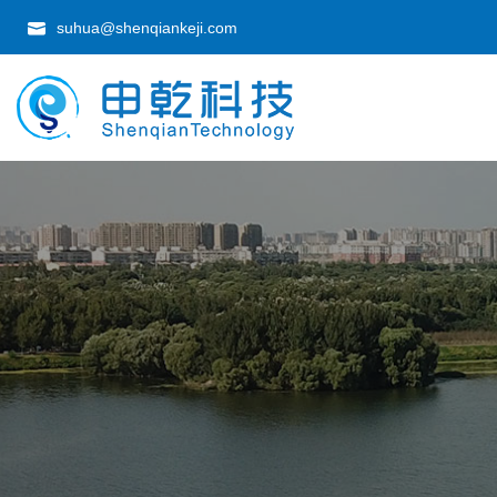
suhua@shenqiankeji.com