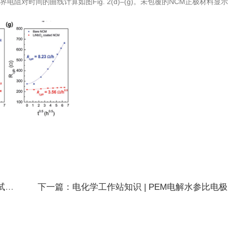
电阻对时间的曲线计算如图Fig. 2(d)–(g)。未包覆的NCM正极材料显
上一篇：电化学工作站测试方法系列之 | 如何测试固态电解质电导率？
下一篇：电化学工作站知识 | PEM电解水参比电