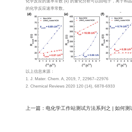
化学反应的速率常数 (k) 的量化分析可以由电子，离子和晶界
的化学反应速率常数。
以上信息来源：
1. J. Mater. Chem. A, 2019, 7, 22967–22976
2. Chemical Reviews 2020 120 (14), 6878-6933