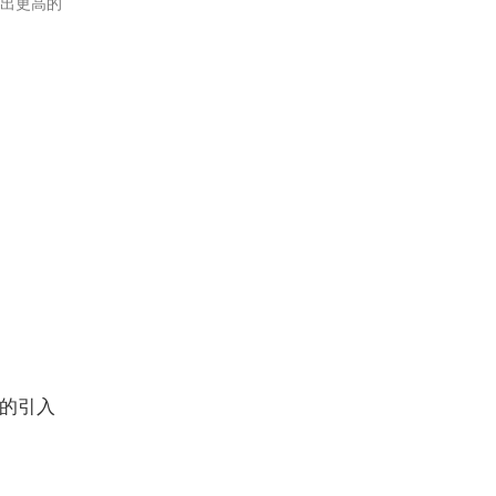
示出更高的
极的引入