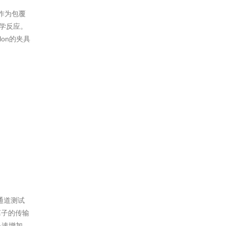
3作为包覆
学反应。
lon的夹具
多通道测试
离子的传输
迅速增加。