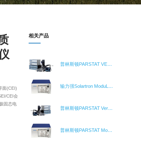
相关产品
质
仪
普林斯顿PARSTAT VERSASCAN微区扫描电化学工作站/电化学测试系统/恒电位仪
输力强Solartron ModuLab XM MTS 材料电特性测试系统-电化学工作站/测试系统/恒电位仪
(CEI)
/CEI会
极固态电
普林斯顿PARSTAT VersaSCAN微区扫描电化学工作站/电化学测试系统/恒电位仪
普林斯顿PARSTAT ModuLab XM MTS 材料电特性电化学工作站/电化学测试系统/恒电位仪